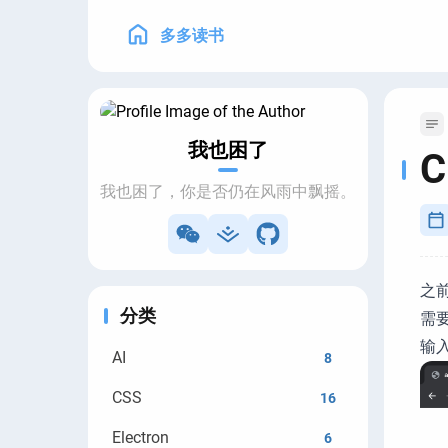
多多读书
我也困了
我也困了，你是否仍在风雨中飘摇。
之
分类
需
输
AI
8
CSS
16
Electron
6